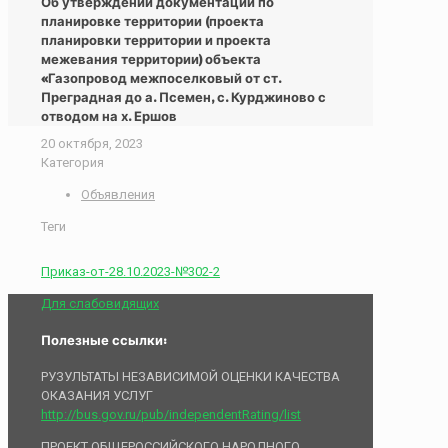
Об утверждении документации по
планировке территории (проекта
планировки территории и проекта
межевания территории) объекта
«Газопровод межпоселковый от ст.
Преградная до а. Псемен, с. Курджиново с
отводом на х. Ершов
20 октября, 2023
Категория
Объявления
Теги
Приказ-от-28.10.2023-№302-2
Для слабовидящих
Полезные ссылки:
РУЗУЛЬТАТЫ НЕЗАВИСИМОЙ ОЦЕНКИ КАЧЕСТВА
ОКАЗАНИЯ УСЛУГ
http://bus.gov.ru/pub/independentRating/list
ПРОЕКТ ОБЩЕРОССИЙСКОГО НАРОДНОГО