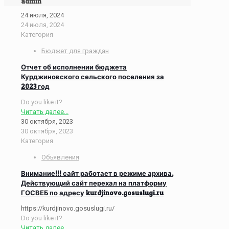
admin
24 июля, 2024
24 июля, 2024
Категория
Бюджет для граждан
Отчет об исполнении бюджета
Курджиновского сельского поселения за
2023 год
Do you like it?
Читать далее...
30 октября, 2023
30 октября, 2023
Категория
Объявления
Внимание!!! сайт работает в режиме архива.
Действующий сайт перехал на платформу
ГОСВЕБ по адресу kurdjinovo.gosuslugi.ru
https://kurdjinovo.gosuslugi.ru/
Do you like it?
Читать далее...