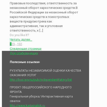
Правовые последствия, ответственность за
незаконный оборот наркотических средств.В
Российской Федерации за незаконный оборот
наркотических средств и психотропных
веществ предусмотрена как
административная, так и уголовная
ответственность, к
[…]
Do you like it?
Читать далее...
1
2
3
...
132
Следующая страница
Для слабовидящих
Полезные ссылки:
РУЗУЛЬТАТЫ НЕЗАВИСИМОЙ ОЦЕНКИ КАЧЕСТВА
ОКАЗАНИЯ УСЛУГ
http://bus.gov.ru/pub/independentRating/list
ПРОЕКТ ОБЩЕРОССИЙСКОГО НАРОДНОГО
ФРОНТА
Генеральная уборка/ Интерактивная карта
свалок
http://www.kartasvalok.ru