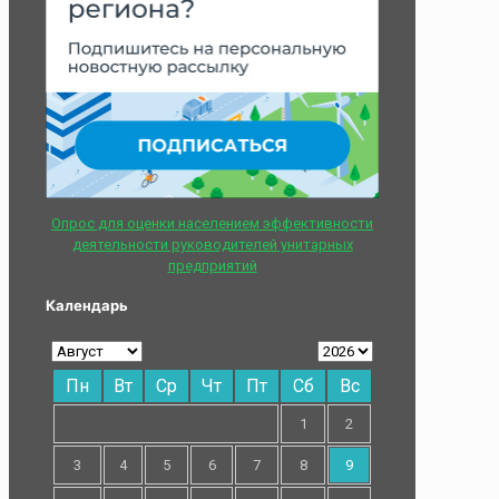
Опрос для оценки населением эффективности
деятельности руководителей унитарных
предприятий
Календарь
Пн
Вт
Ср
Чт
Пт
Сб
Вс
1
2
3
4
5
6
7
8
9