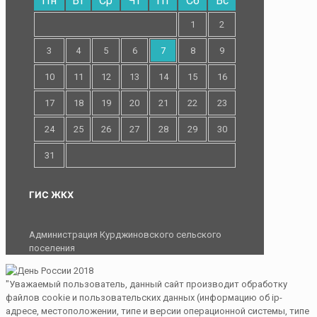
Пн
Вт
Ср
Чт
Пт
Сб
Вс
1
2
3
4
5
6
7
8
9
10
11
12
13
14
15
16
17
18
19
20
21
22
23
24
25
26
27
28
29
30
31
ГИС ЖКХ
Администрация Курджиновского сельского
поселения
"Уважаемый пользователь, данный сайт производит обработку
файлов cookie и пользовательских данных (информацию об ip-
адресе, местоположении, типе и версии операционной системы, типе