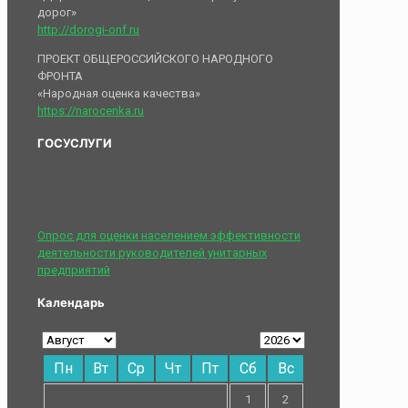
дорог»
http://dorogi-onf.ru
ПРОЕКТ ОБЩЕРОССИЙСКОГО НАРОДНОГО
ФРОНТА
«Народная оценка качества»
https://narocenka.ru
ГОСУСЛУГИ
Опрос для оценки населением эффективности
деятельности руководителей унитарных
предприятий
Календарь
Пн
Вт
Ср
Чт
Пт
Сб
Вс
1
2