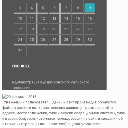
3
4
5
6
7
8
9
10
11
12
13
14
15
16
17
18
19
20
21
22
23
24
25
26
27
28
29
30
31
ГИС ЖКХ
Администрация Курджиновского сельского
поселения
"Уважаемый пользователь, данный сайт производит обработку
файлов cookie и пользовательских данных (информацию об ip-
адресе, местоположении, типе и версии операционной системы, типе
и версии браузера, источнике переадресации на сайт, и сведения об
открытых страницах пользователя) в целях улучшения