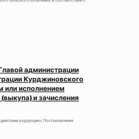
кого сельского поселения, в соответствии с
Главой администрации
трации Курджиновского
м или исполнением
(выкупа) и зачисления
одействии коррупции», Постановления