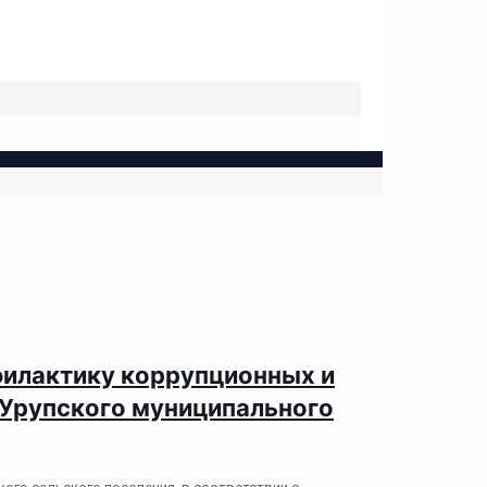
офилактику коррупционных и
 Урупского муниципального