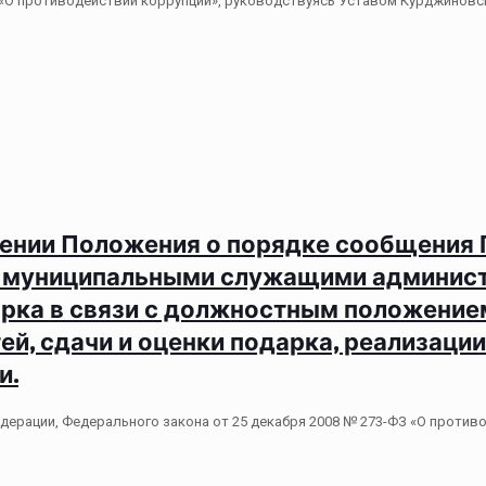
ФЗ «О противодействии коррупции», руководствуясь Уставом Курджиновс
ии Положения о порядке сообщения 
я муниципальными служащими админис
арка в связи с должностным положение
, сдачи и оценки подарка, реализации 
и.
дерации, Федерального закона от 25 декабря 2008 № 273-ФЗ «О против