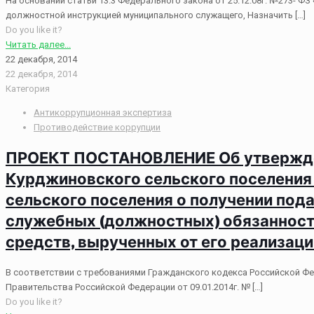
На основании статьи 13.3 Федерального закона от 25.12.08г. №273- 
должностной инструкцией муниципального служащего, Назначить
[…]
Do you like it?
Читать далее...
22 декабря, 2014
22 декабря, 2014
Категория
Антикоррупционная экспертиза
Противодействие коррупции
ПРОЕКТ ПОСТАНОВЛЕНИЕ Об утвержден
Курджиновского сельского поселени
сельского поселения о получении под
служебных (должностных) обязанностей
средств, вырученных от его реализаци
В соответствии с требованиями Гражданского кодекса Российской Фе
Правительства Российской Федерации от 09.01.2014г. №
[…]
Do you like it?