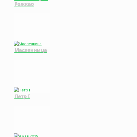
Рожкао
Масленница
Петр I