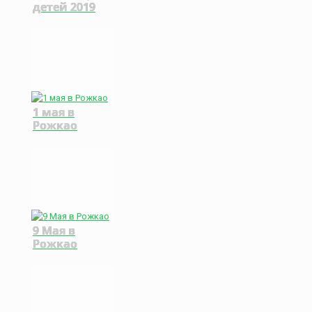
детей 2019
1 мая в
Рожкао
9 Мая в
Рожкао