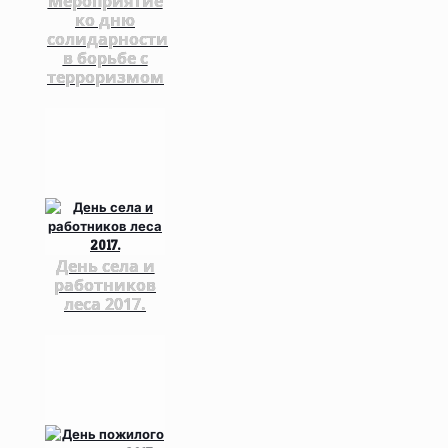
Мероприятие
ко дню
солидарности
в борьбе с
терроризмом
День села и
работников
леса 2017.