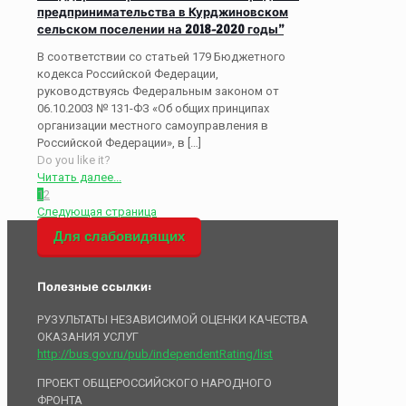
предпринимательства в Курджиновском
сельском поселении на 2018-2020 годы”
В соответствии со статьей 179 Бюджетного
кодекса Российской Федерации,
руководствуясь Федеральным законом от
06.10.2003 № 131-ФЗ «Об общих принципах
организации местного самоуправления в
Российской Федерации», в
[…]
Do you like it?
Читать далее...
1
2
Следующая страница
Для слабовидящих
Полезные ссылки:
РУЗУЛЬТАТЫ НЕЗАВИСИМОЙ ОЦЕНКИ КАЧЕСТВА
ОКАЗАНИЯ УСЛУГ
http://bus.gov.ru/pub/independentRating/list
ПРОЕКТ ОБЩЕРОССИЙСКОГО НАРОДНОГО
ФРОНТА