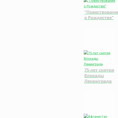
"Повествован
о Рождестве"
75-лет снятия
блокады
Ленинграда