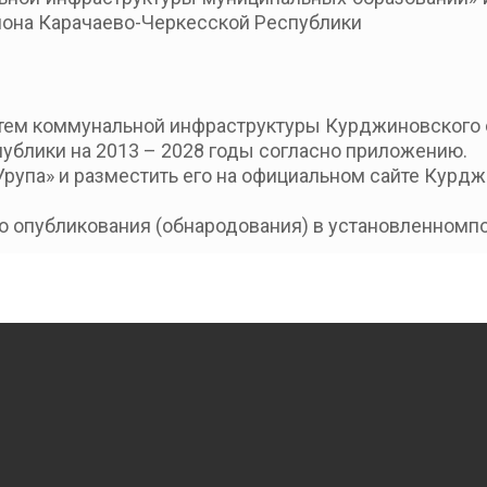
йона
Карачаево-Черкесской Республики
стем коммунальной инфраструктуры
Курджиновского
публики
на 201
3 – 2028 г
оды согласно приложению.
Урупа»
и разместить его на официальном сайте
Курдж
го опубликования
(обнародования
) в установленном
п