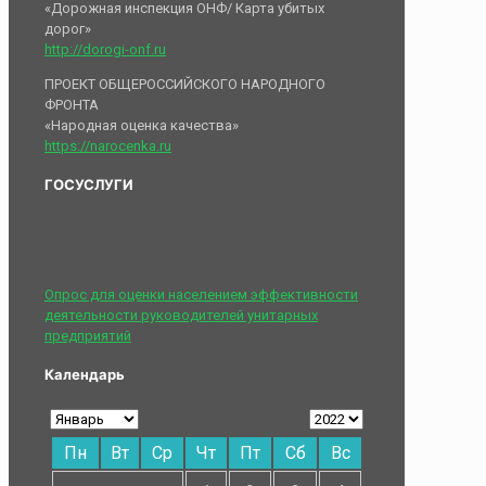
«Дорожная инспекция ОНФ/ Карта убитых
дорог»
http://dorogi-onf.ru
ПРОЕКТ ОБЩЕРОССИЙСКОГО НАРОДНОГО
ФРОНТА
«Народная оценка качества»
https://narocenka.ru
ГОСУСЛУГИ
Опрос для оценки населением эффективности
деятельности руководителей унитарных
предприятий
Календарь
Пн
Вт
Ср
Чт
Пт
Сб
Вс