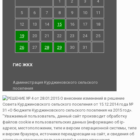
1
2
3
4
5
6
7
8
9
10
11
12
13
14
15
16
17
18
19
20
21
22
23
24
25
26
27
28
29
30
31
ГИС ЖКХ
Администрация Курджиновского сельского
поселения
"Уважаемый пользователь, данный сайт производит обработку
файлов cookie и пользовательских данных (информацию об ip-
адресе, местоположении, типе и версии операционной системы, типе
и версии браузера, источнике переадресации на сайт, и сведения об
открытых страницах пользователя) в целях улучшения