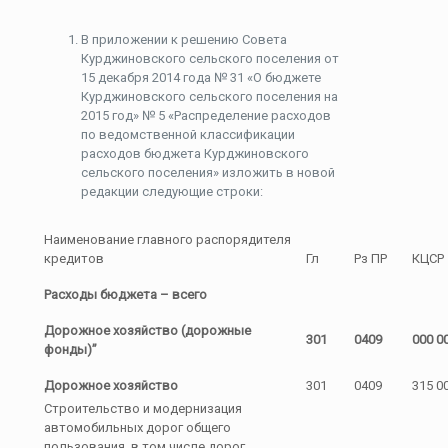
В приложении к решению Совета
Курджиновского сельского поселения от
15 декабря 2014 года № 31 «О бюджете
Курджиновского сельского поселения на
2015 год» № 5 «Распределение расходов
по ведомственной классификации
расходов бюджета Курджиновского
сельского поселения» изложить в новой
редакции следующие строки:
Наименование главного распорядителя
кредитов
Гл
Рз ПР
КЦСР
Расходы бюджета – всего
Дорожное хозяйство (дорожные
301
0409
000 0
фонды)”
Дорожное хозяйство
301
0409
315 0
Строительство и модернизация
автомобильных дорог общего
пользования, в том числе дорог