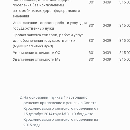
301
0409
315 0
поселения ( за исключением
автомобильных дорог федерального
значения
Иные закупки товаров, работ и услуг для
301
0409
315 0
государственных нужд
Прочая закупка товаров, работ и услуг
для обеспечения государственных
301
0409
315 0
(муниципальных) нужд
Увеличение стоимости ОС
301
0409
315 0
Увеличение стоимости МЗ
301
0409
315 0
На основании пункта 1 настоящего
решения приложение к решению Совета
Курджиновского сельского поселения от
15 декабря 2014 года № 31 «О бюджете
Курджиновского сельского поселения на
2015 год»