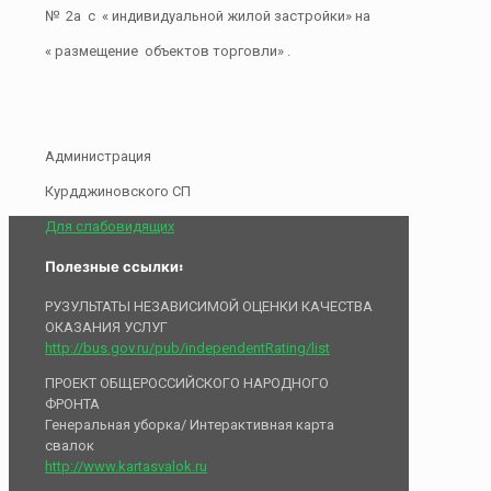
№ 2а с « индивидуальной жилой застройки» на
« размещение объектов торговли» .
Администрация
Курдджиновского СП
Для слабовидящих
Полезные ссылки:
РУЗУЛЬТАТЫ НЕЗАВИСИМОЙ ОЦЕНКИ КАЧЕСТВА
ОКАЗАНИЯ УСЛУГ
http://bus.gov.ru/pub/independentRating/list
ПРОЕКТ ОБЩЕРОССИЙСКОГО НАРОДНОГО
ФРОНТА
Генеральная уборка/ Интерактивная карта
свалок
http://www.kartasvalok.ru