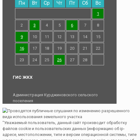
Пн
Вт
Ср
Чт
Пт
Сб
Вс
1
2
3
4
5
6
7
8
9
10
11
12
13
14
15
16
17
18
19
20
21
22
23
24
25
26
27
28
ГИС ЖКХ
Администрация Курджиновского сельского
поселения
"Уважаемый пользователь, данный сайт производит обработку
файлов cookie и пользовательских данных (информацию об ip-
адресе, местоположении, типе и версии операционной системы, типе