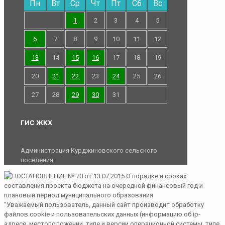
Пн
Вт
Ср
Чт
Пт
Сб
Вс
1
2
3
4
5
6
7
8
9
10
11
12
13
14
15
16
17
18
19
20
21
22
23
24
25
26
27
28
29
30
31
ГИС ЖКХ
Администрация Курджиновского сельского
поселения
"Уважаемый пользователь, данный сайт производит обработку
файлов cookie и пользовательских данных (информацию об ip-
адресе, местоположении, типе и версии операционной системы, типе