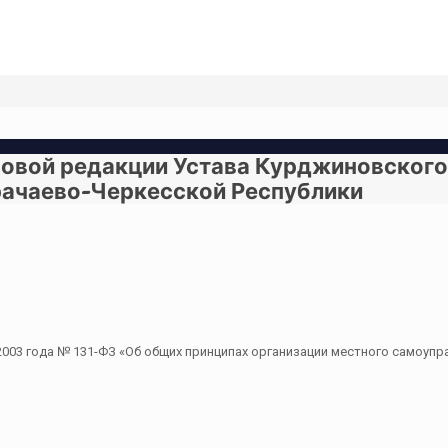
 новой редакции Устава Курджиновског
рачаево-Черкесской Республики
 2003 года № 131-ФЗ «Об общих принципах организации местного самоуп