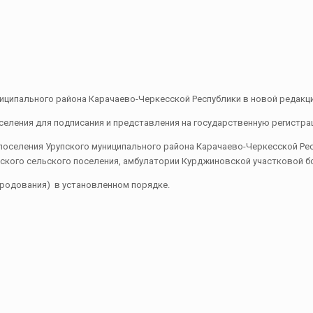
ниципального района Карачаево-Черкесской Республики в новой редакци
селения для подписания и представления на государственную регистра
оселения Урупского муниципального района Карачаево-Черкесской Рес
кого сельского поселения, амбулатории Курджиновской участковой б
народования) в установленном порядке.