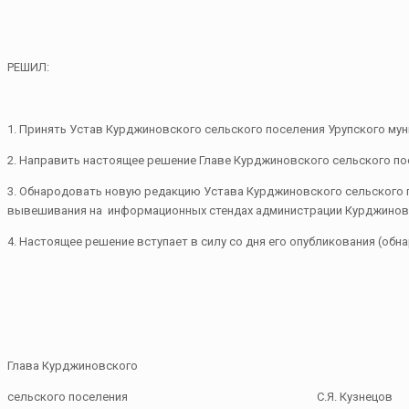
РЕШИЛ:
1. Принять Устав Курджиновского сельского поселения Урупского му
2. Направить настоящее решение Главе Курджиновского сельского по
3. Обнародовать новую редакцию Устава Курджиновского сельского п
вывешивания на информационных стендах администрации Курджиновс
4. Настоящее решение вступает в силу со дня его опубликования (об
Глава Курджиновского
сельского поселения С.Я. Кузнецов