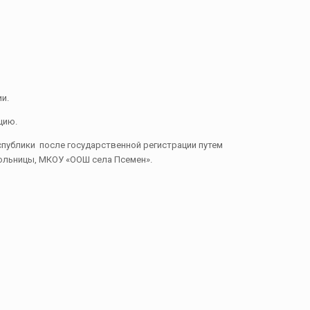
и.
цию.
публики после государственной регистрации путем
ольницы, МКОУ «ООШ села Псемен».