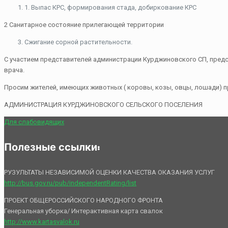
1. Выпас КРС, формирования стада, добиркование КРС
2 Санитарное состояние прилегающей территории
Сжигание сорной растительности.
С участием представителей администрации Курджиновского СП, предс
врача.
Просим жителей, имеющих животных ( коровы, козы, овцы, лошади) п
АДМИНИСТРАЦИЯ КУРДЖИНОВСКОГО СЕЛЬСКОГО ПОСЕЛЕНИЯ
Для слабовидящих
Полезные ссылки:
РУЗУЛЬТАТЫ НЕЗАВИСИМОЙ ОЦЕНКИ КАЧЕСТВА ОКАЗАНИЯ УСЛУГ
http://bus.gov.ru/pub/independentRating/list
ПРОЕКТ ОБЩЕРОССИЙСКОГО НАРОДНОГО ФРОНТА
Генеральная уборка/ Интерактивная карта свалок
http://www.kartasvalok.ru