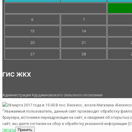
6
7
13
14
20
21
27
28
ГИС ЖКХ
Администрация Курджиновского сельского поселения
"Уважаемый пользователь, данный сайт производит обработку файлов 
браузера, источнике переадресации на сайт, и сведения об открытых
сайт, вы даете согласие на сбор и обработку указанной информации (С
Читать
Принять