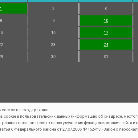
1
2
3
8
9
10
15
16
17
22
23
24
29
30
31
cookie и пользовательских данных (информацию об ip-адресе, местопо
 страницах пользователя) в целях улучшения функционирования сайта 
татья 6 Федерального закона от 27.07.2006 № 152-ФЗ «Закон о персонал