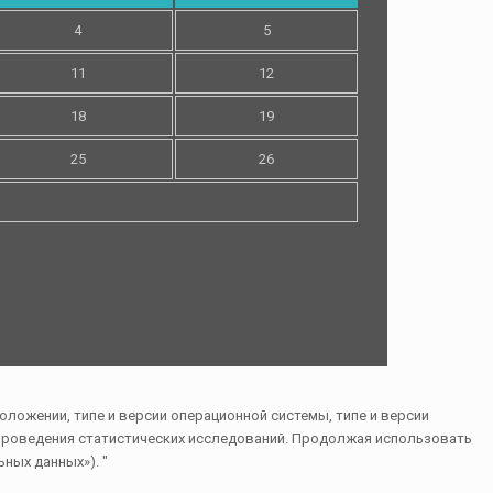
4
5
11
12
18
19
25
26
ложении, типе и версии операционной системы, типе и версии
и проведения статистических исследований. Продолжая использовать
ьных данных»). "