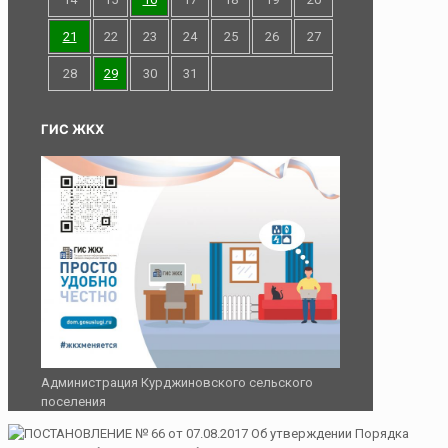
21
22
23
24
25
26
27
28
29
30
31
ГИС ЖКХ
Администрация Курджиновского сельского
поселения