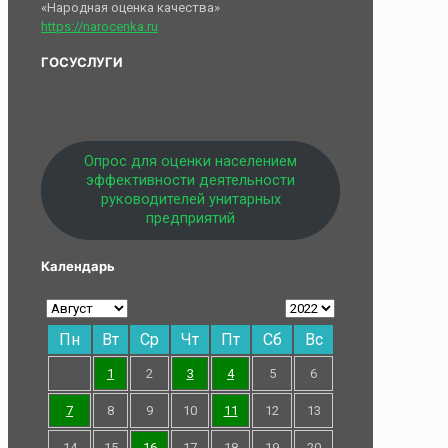
«Народная оценка качества»
https://narocenka.ru
ГОСУСЛУГИ
Опрос для оценки населением
эффективности деятельности
руководителей унитарных
предприятий
Календарь
Пн
Вт
Ср
Чт
Пт
Сб
Вс
1
2
3
4
5
6
7
8
9
10
11
12
13
14
15
16
17
18
19
20