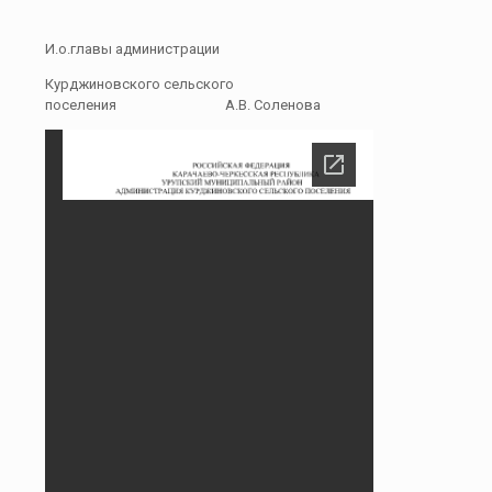
И.о.главы администрации
Курджиновского сельского
поселения А.В. Соленова