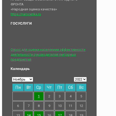
ФРОНТА
«Народная оценка качества»
https://narocenka.ru
ГОСУСЛУГИ
Опрос для оценки населением эффективности
деятельности руководителей унитарных
предприятий
Календарь
Пн
Вт
Ср
Чт
Пт
Сб
Вс
1
2
3
4
5
6
7
8
9
10
11
12
13
14
15
16
17
18
19