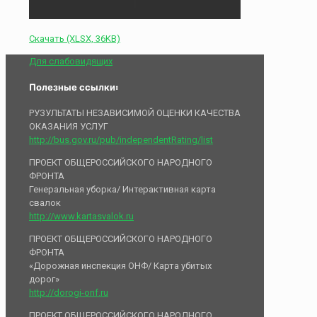
Скачать (XLSX, 36KB)
Для слабовидящих
Полезные ссылки:
РУЗУЛЬТАТЫ НЕЗАВИСИМОЙ ОЦЕНКИ КАЧЕСТВА
ОКАЗАНИЯ УСЛУГ
http://bus.gov.ru/pub/independentRating/list
ПРОЕКТ ОБЩЕРОССИЙСКОГО НАРОДНОГО
ФРОНТА
Генеральная уборка/ Интерактивная карта
свалок
http://www.kartasvalok.ru
ПРОЕКТ ОБЩЕРОССИЙСКОГО НАРОДНОГО
ФРОНТА
«Дорожная инспекция ОНФ/ Карта убитых
дорог»
http://dorogi-onf.ru
ПРОЕКТ ОБЩЕРОССИЙСКОГО НАРОДНОГО