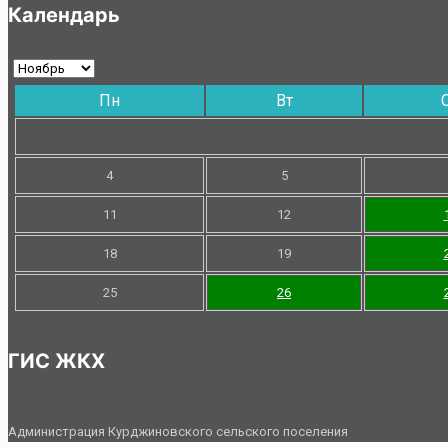
Календарь
Пн
Вт
4
5
11
12
18
19
25
26
ГИС ЖКХ
Администрация Курджиновского сельского поселения