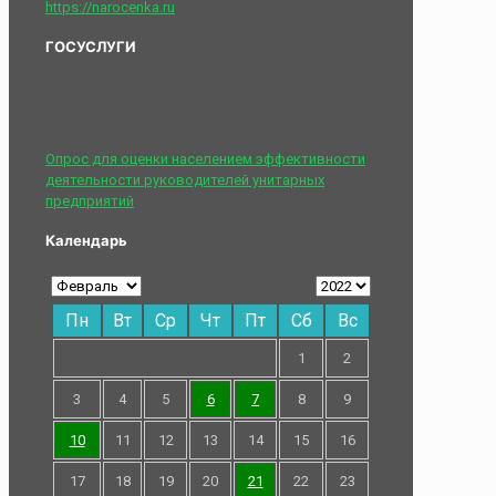
https://narocenka.ru
ГОСУСЛУГИ
Опрос для оценки населением эффективности
деятельности руководителей унитарных
предприятий
Календарь
Пн
Вт
Ср
Чт
Пт
Сб
Вс
1
2
3
4
5
6
7
8
9
10
11
12
13
14
15
16
17
18
19
20
21
22
23