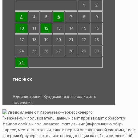
1
2
3
4
5
6
7
8
9
10
11
12
13
14
15
16
17
18
19
20
21
22
23
24
25
26
27
28
29
30
31
ГИС ЖКХ
Администрация Курджиновского сельского
поселения
"Уважаемый пользователь, данный сайт производит обработку
файлов cookie и пользовательских данных (информацию об ip-
адресе, местоположении, типе и версии операционной системы, типе
и версии браузера, источнике переадресации на сайт, и сведения об