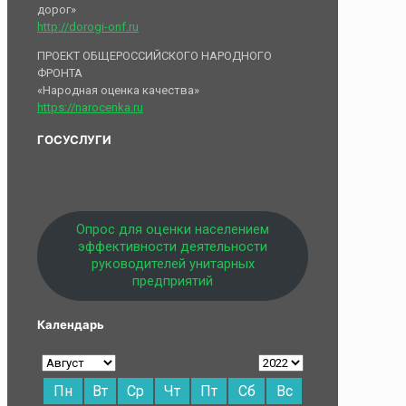
дорог»
http://dorogi-onf.ru
ПРОЕКТ ОБЩЕРОССИЙСКОГО НАРОДНОГО
ФРОНТА
«Народная оценка качества»
https://narocenka.ru
ГОСУСЛУГИ
Опрос для оценки населением
эффективности деятельности
руководителей унитарных
предприятий
Календарь
Пн
Вт
Ср
Чт
Пт
Сб
Вс