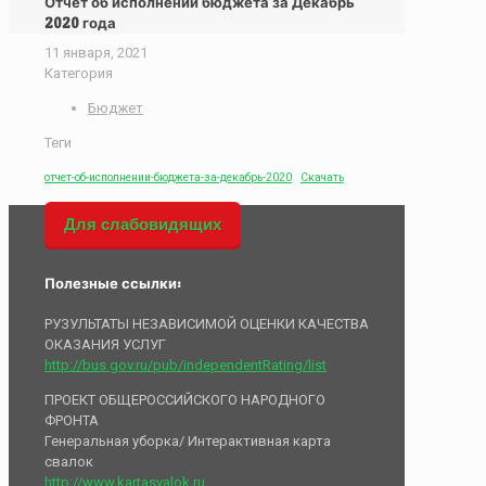
Отчет об исполнении бюджета за Декабрь
2020 года
11 января, 2021
Категория
Бюджет
Теги
отчет-об-исполнении-бюджета-за-декабрь-2020
Скачать
Для слабовидящих
Полезные ссылки:
РУЗУЛЬТАТЫ НЕЗАВИСИМОЙ ОЦЕНКИ КАЧЕСТВА
ОКАЗАНИЯ УСЛУГ
http://bus.gov.ru/pub/independentRating/list
ПРОЕКТ ОБЩЕРОССИЙСКОГО НАРОДНОГО
ФРОНТА
Генеральная уборка/ Интерактивная карта
свалок
http://www.kartasvalok.ru