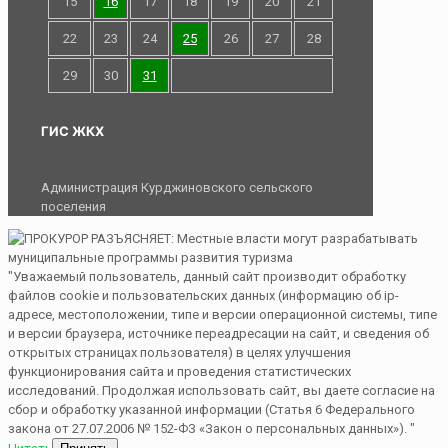
15
16
17
18
19
20
21
22
23
24
25
26
27
28
29
30
31
ГИС ЖКХ
Администрация Курджиновского сельского
поселения
"Уважаемый пользователь, данный сайт производит обработку
файлов cookie и пользовательских данных (информацию об ip-
адресе, местоположении, типе и версии операционной системы, типе
и версии браузера, источнике переадресации на сайт, и сведения об
открытых страницах пользователя) в целях улучшения
функционирования сайта и проведения статистических
исследований. Продолжая использовать сайт, вы даете согласие на
сбор и обработку указанной информации (Статья 6 Федерального
закона от 27.07.2006 № 152-ФЗ «Закон о персональных данных»). "