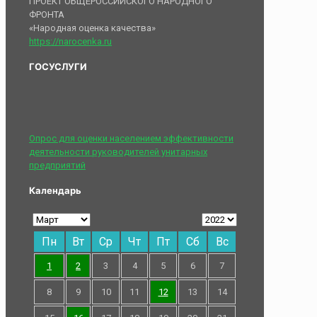
ПРОЕКТ ОБЩЕРОССИЙСКОГО НАРОДНОГО
ФРОНТА
«Народная оценка качества»
https://narocenka.ru
ГОСУСЛУГИ
Опрос для оценки населением эффективности
деятельности руководителей унитарных
предприятий
Календарь
Пн
Вт
Ср
Чт
Пт
Сб
Вс
1
2
3
4
5
6
7
8
9
10
11
12
13
14