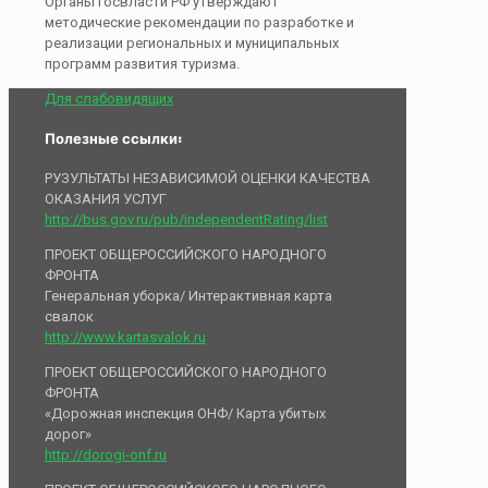
Органы госвласти РФ утверждают
методические рекомендации по разработке и
реализации региональных и муниципальных
программ развития туризма.
Для слабовидящих
Полезные ссылки:
РУЗУЛЬТАТЫ НЕЗАВИСИМОЙ ОЦЕНКИ КАЧЕСТВА
ОКАЗАНИЯ УСЛУГ
http://bus.gov.ru/pub/independentRating/list
ПРОЕКТ ОБЩЕРОССИЙСКОГО НАРОДНОГО
ФРОНТА
Генеральная уборка/ Интерактивная карта
свалок
http://www.kartasvalok.ru
ПРОЕКТ ОБЩЕРОССИЙСКОГО НАРОДНОГО
ФРОНТА
«Дорожная инспекция ОНФ/ Карта убитых
дорог»
http://dorogi-onf.ru