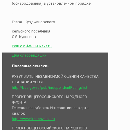
(обнародования) в установленном порядке.
.
Глава Курджиновского
сельского поселения
С.Я. Кузнецов
Реш.с.с.-№-11-
Скачать
Для слабовидящих
Полезные ссылки:
РУЗУЛЬТАТЫ НЕЗАВИСИМОЙ ОЦЕНКИ КАЧЕСТВА
ОКАЗАНИЯ УСЛУГ
http://bus.gov.ru/pub/independentRating/list
ПРОЕКТ ОБЩЕРОССИЙСКОГО НАРОДНОГО
ФРОНТА
Генеральная уборка/ Интерактивная карта
свалок
http://www.kartasvalok.ru
ПРОЕКТ ОБЩЕРОССИЙСКОГО НАРОДНОГО