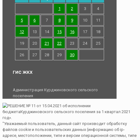
1
2
3
4
5
6
7
8
9
10
11
12
13
14
15
16
17
18
19
20
21
22
23
24
25
26
27
28
29
30
ГИС ЖКХ
Администрация Курджиновского сельского
поселения
"Уважаемый пользователь, данный сайт производит обработку
файлов cookie и пользовательских данных (информацию об ip-
адресе, местоположении, типе и версии операционной системы, типе