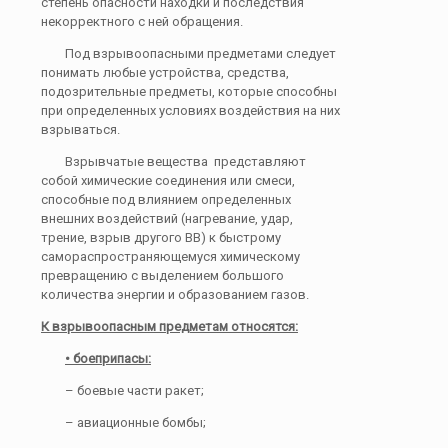
степень опасности находки и последствия
некорректного с ней обращения.
Под взрывоопасными предметами следует
понимать любые устройства, средства,
подозрительные предметы, которые способны
при определенных условиях воздействия на них
взрываться.
Взрывчатые вещества представляют
собой химические соединения или смеси,
способные под влиянием определенных
внешних воздействий (нагревание, удар,
трение, взрыв другого ВВ) к быстрому
самораспространяющемуся химическому
превращению с выделением большого
количества энергии и образованием газов.
К взрывоопасным предметам относятся:
• боеприпасы:
– боевые части ракет;
– авиационные бомбы;