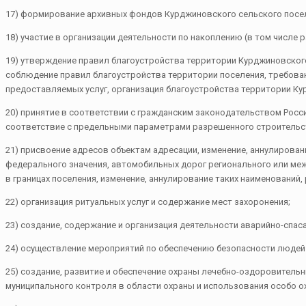
17) формирование архивных фондов Курджиновского сельского посе
18) участие в организации деятельности по накоплению (в том числ
19) утверждение правил благоустройства территории Курджиновского
соблюдение правил благоустройства территории поселения, требован
предоставляемых услуг, организация благоустройства территории Ку
20) принятие в соответствии с гражданским законодательством Росс
соответствие с предельными параметрами разрешенного строительс
21) присвоение адресов объектам адресации, изменение, аннулирова
федерального значения, автомобильных дорог регионального или меж
в границах поселения, изменение, аннулирование таких наименований
22) организация ритуальных услуг и содержание мест захоронения;
23) создание, содержание и организация деятельности аварийно-спа
24) осуществление мероприятий по обеспечению безопасности людей н
25) создание, развитие и обеспечение охраны лечебно-оздоровительн
муниципального контроля в области охраны и использования особо о