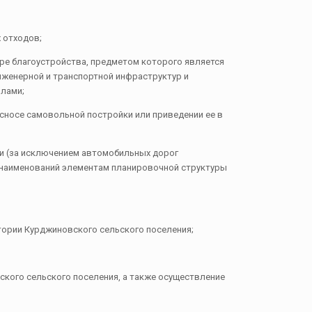
 отходов;
ре благоустройства, предметом которого является
нженерной и транспортной инфраструктур и
илами;
сносе самовольной постройки или приведении ее в
ти (за исключением автомобильных дорог
, наименований элементам планировочной структуры
итории Курджиновского сельского поселения;
ского сельского поселения, а также осуществление