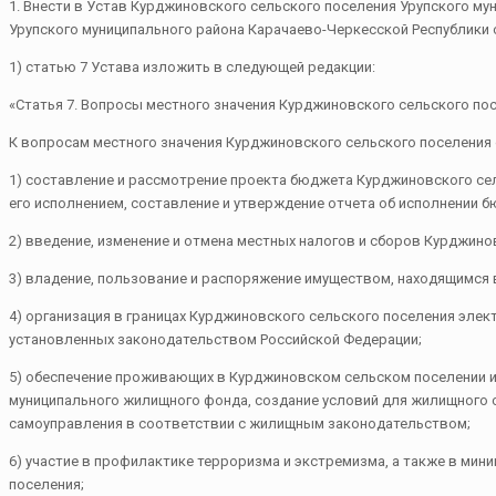
1. Внести в Устав Курджиновского сельского поселения Урупского м
Урупского муниципального района Карачаево-Черкесской Республики от
1) статью 7 Устава изложить в следующей редакции:
«Статья 7. Вопросы местного значения Курджиновского сельского по
К вопросам местного значения Курджиновского сельского поселения 
1) составление и рассмотрение проекта бюджета Курджиновского се
его исполнением, составление и утверждение отчета об исполнении 
2) введение, изменение и отмена местных налогов и сборов Курджино
3) владение, пользование и распоряжение имуществом, находящимся 
4) организация в границах Курджиновского сельского поселения элек
установленных законодательством Российской Федерации;
5) обеспечение проживающих в Курджиновском сельском поселении 
муниципального жилищного фонда, создание условий для жилищного 
самоуправления в соответствии с жилищным законодательством;
6) участие в профилактике терроризма и экстремизма, а также в мин
поселения;