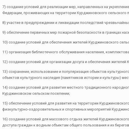
7) создание условий для реализации мер, направленных на укреплен
Федерации, проживающих на территории Курджиновского сельского п
8) участие в предупреждении и ликвидации последствий чрезвычайных
9) обеспечение первичных мер пожарной безопасности в границах нас
10) создание условий для обеспечения жителей Курджиновского сельс
11) организация библиотечного обслуживания населения, комплектов
12) создание условий для организации досуга и обеспечения жителей
13) сохранение, использование и популяризация объектов культурног
объектов культурного наследия (памятников истории и культуры) мес
14) создание условий для развития местного традиционного народно
Курджиновском сельском поселении;
15) обеспечение условий для развития на территории Курджиновског
физкультурно-оздоровительных и спортивных мероприятий Курджино
16) создание условий для массового отдыха жителей Курджиновского
доступа граждан к водным объектам общего пользования и их берего