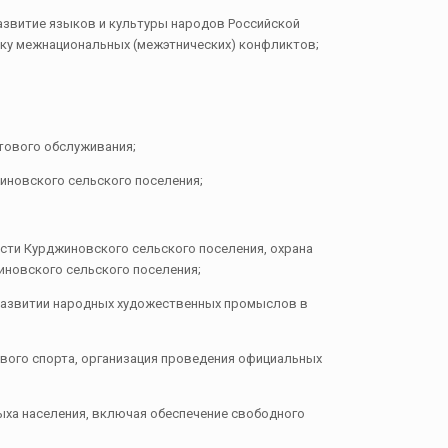
развитие языков и культуры народов Российской
ку межнациональных (межэтнических) конфликтов;
ытового обслуживания;
иновского сельского поселения;
ости Курджиновского сельского поселения, охрана
иновского сельского поселения;
и развитии народных художественных промыслов в
ового спорта, организация проведения официальных
ыха населения, включая обеспечение свободного