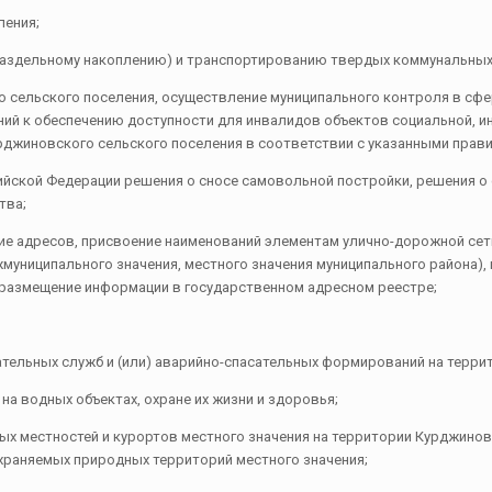
ления;
е раздельному накоплению) и транспортированию твердых коммунальных
 сельского поселения, осуществление муниципального контроля в сфе
ий к обеспечению доступности для инвалидов объектов социальной, и
рджиновского сельского поселения в соответствии с указанными прав
ийской Федерации решения о сносе самовольной постройки, решения о 
тва;
ние адресов, присвоение наименований элементам улично-дорожной се
муниципального значения, местного значения муниципального района)
, размещение информации в государственном адресном реестре;
сательных служб и (или) аварийно-спасательных формирований на терр
а водных объектах, охране их жизни и здоровья;
ых местностей и курортов местного значения на территории Курджинов
храняемых природных территорий местного значения;