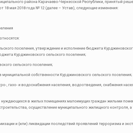
униципального района Карачаево-Черкесской Республики, принятый ре
 18 мая 2018 года № 12 (далее – Устав), следующие изменения:
селения
относятся:
льского поселения, утверждение и исполнение бюджета Курджиновског
бюджета Курджиновского сельского поселения;
вского сельского поселения;
в муниципальной собственности Курджиновского сельского поселения;
тро-, газо- и водоснабжения населения, водоотведения, снабжения нас
и нуждающихся в жилых помещениях малоимущих граждан жилыми помещ
строительства, осуществление муниципального жилищного контроля, а
имизации и (или) ликвидации последствий проявлений терроризма и эк