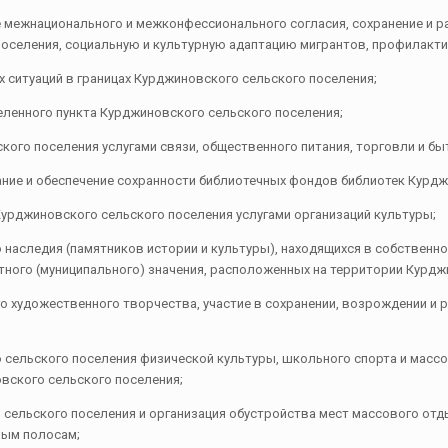
ие межнационального и межконфессионального согласия, сохранение и 
оселения, социальную и культурную адаптацию мигрантов, профилакти
 ситуаций в границах Курджиновского сельского поселения;
еленного пункта Курджиновского сельского поселения;
кого поселения услугами связи, общественного питания, торговли и б
ание и обеспечение сохранности библиотечных фондов библиотек Курдж
 Курджиновского сельского поселения услугами организаций культуры;
о наследия (памятников истории и культуры), находящихся в собственн
тного (муниципального) значения, расположенных на территории Курдж
го художественного творчества, участие в сохранении, возрождении 
о сельского поселения физической культуры, школьного спорта и масс
вского сельского поселения;
 сельского поселения и организация обустройства мест массового отд
вым полосам;