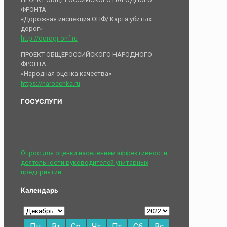
ФРОНТА
«Дорожная инспекция ОНФ/ Карта убитых
дорог»
http://dorogi-onf.ru
ПРОЕКТ ОБЩЕРОССИЙСКОГО НАРОДНОГО
ФРОНТА
«Народная оценка качества»
https://narocenka.ru
ГОСУСЛУГИ
Опрос для оценки населением эффективности
деятельности руководителей унитарных
предприятий
Календарь
Пн
Вт
Ср
Чт
Пт
Сб
Вс