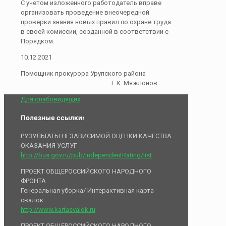
С учетом изложенного работодатель вправе
организовать проведение внеочередной
проверки знания новых правил по охране труда
в своей комиссии, созданной в соответствии с
Порядком.
10.12.2021
Помощник прокурора Урупского района
Г.К. Мяжлонов
Для слабовидящих
Полезные ссылки:
РУЗУЛЬТАТЫ НЕЗАВИСИМОЙ ОЦЕНКИ КАЧЕСТВА
ОКАЗАНИЯ УСЛУГ
http://bus.gov.ru/pub/independentRating/list
ПРОЕКТ ОБЩЕРОССИЙСКОГО НАРОДНОГО
ФРОНТА
Генеральная уборка/ Интерактивная карта
свалок
http://www.kartasvalok.ru
ПРОЕКТ ОБЩЕРОССИЙСКОГО НАРОДНОГО