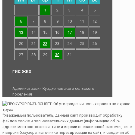
1
2
3
4
5
6
7
8
9
10
11
12
13
14
15
16
17
18
19
20
21
22
23
24
25
26
27
28
29
30
31
ГИС ЖКХ
Администрация Курджиновского сельского
поселения
"Уважаемый пользователь, данный сайт производит обработку
файлов cookie и пользовательских данных (информацию об ip-
адресе, местоположении, типе и версии операционной системы, типе
и версии браузера, источнике переадресации на сайт, и сведения об