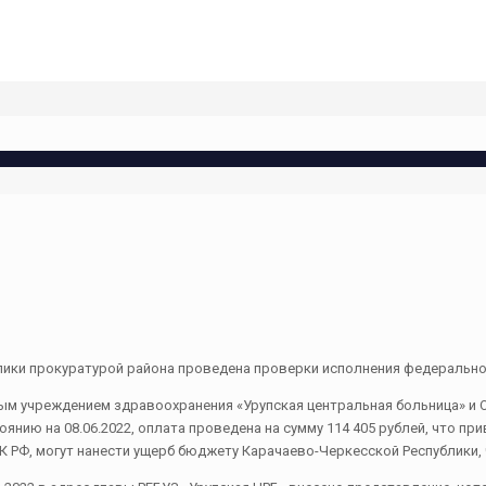
ики прокуратурой района проведена проверки исполнения федеральног
м учреждением здравоохранения «Урупская центральная больница» и 
тоянию на 08.06.2022, оплата проведена на сумму 114 405 рублей, что п
 ГК РФ, могут нанести ущерб бюджету Карачаево-Черкесской Республики,