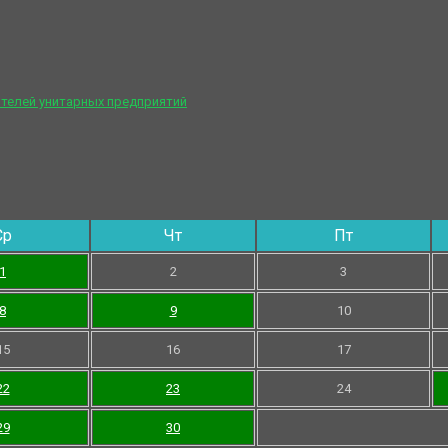
телей унитарных предприятий
Ср
Чт
Пт
1
2
3
8
9
10
15
16
17
22
23
24
29
30