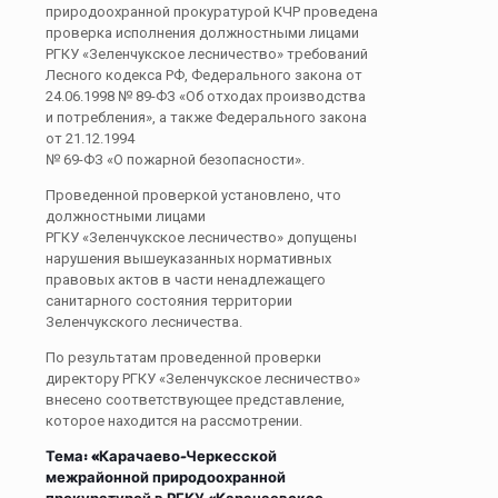
природоохранной прокуратурой КЧР проведена
проверка исполнения должностными лицами
РГКУ «Зеленчукское лесничество» требований
Лесного кодекса РФ, Федерального закона от
24.06.1998 № 89-ФЗ «Об отходах производства
и потребления», а также Федерального закона
от 21.12.1994
№ 69-ФЗ «О пожарной безопасности».
Проведенной проверкой установлено, что
должностными лицами
РГКУ «Зеленчукское лесничество» допущены
нарушения вышеуказанных нормативных
правовых актов в части ненадлежащего
санитарного состояния территории
Зеленчукского лесничества.
По результатам проведенной проверки
директору РГКУ «Зеленчукское лесничество»
внесено соответствующее представление,
которое находится на рассмотрении.
Тема: «
Карачаево-Черкесской
межрайонной природоохранной