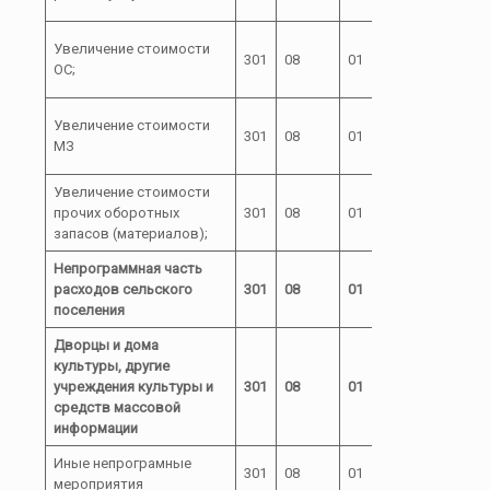
55190
04 0
Увеличение стоимости
301
08
01
А2
ОС;
55190
04 0
Увеличение стоимости
301
08
01
А2
МЗ
55190
Увеличение стоимости
04 0
прочих оборотных
301
08
01
А2
запасов (материалов);
55190
Непрограммная часть
расходов сельского
301
08
01
72
поселения
Дворцы и дома
культуры, другие
учреждения культуры и
301
08
01
72 1
средств массовой
информации
Иные непрограмные
72 1
301
08
01
мероприятия
00