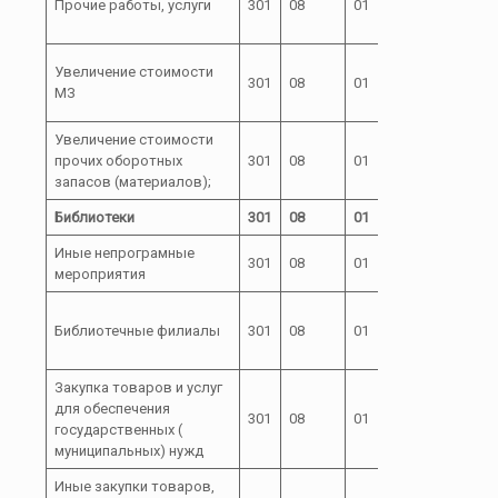
Прочие работы, услуги
301
08
01
00
99100
72 1
Увеличение стоимости
301
08
01
00
МЗ
99100
Увеличение стоимости
72 1
прочих оборотных
301
08
01
00
запасов (материалов);
99100
Библиотеки
301
08
01
72 2
Иные непрограмные
72 2
301
08
01
мероприятия
00
72 2
Библиотечные филиалы
301
08
01
00
99200
Закупка товаров и услуг
72 2
для обеспечения
301
08
01
00
государственных (
99200
муниципальных) нужд
Иные закупки товаров,