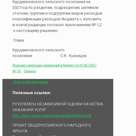
Курджиновского сельского поселения на
2021год по разделам, подразделам, целевым
статьям, группам и подгруппам видов расходов
классификации расходов бюджета.», изложить
в новой редакции согласно приложениям № 1,2
к настоящему решению.
Глава
Курджиновского сельского
поселения С.Я. Кузнецов
Решение-о-внесении-изменений-в-бюджет-от-30.06.2022-
№-16-
Скачать
Для слабовидящих
Полезные ссылки:
РУЗУЛЬТАТЫ НЕЗАВИСИМОЙ ОЦЕНКИ КАЧЕСТВА
ОКАЗАНИЯ УСЛУГ
http://bus.gov.ru/pub/independentRating/list
ПРОЕКТ ОБЩЕРОССИЙСКОГО НАРОДНОГО
ФРОНТА