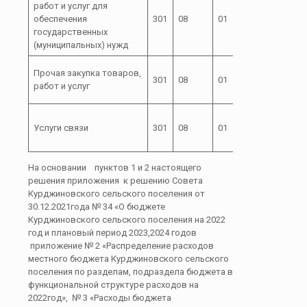
работ и услуг для
72 2
обеспечения
301
08
01
00
государственных
99200
(муниципальных) нужд
72 2
Прочая закупка товаров,
301
08
01
00
работ и услуг
99200
72 2
Услуги связи
301
08
01
00
99200
На основании пунктов 1 и 2 настоящего
решения приложения к решению Совета
Курджиновского сельского поселения от
30.12.2021года № 34 «О бюджете
Курджиновского сельского поселения на 2022
год и плановый период 2023,2024 годов
приложение № 2 «Распределение расходов
местного бюджета Курджиновского сельского
поселения по разделам, подраздела бюджета в
функциональной структуре расходов на
2022год», № 3 «Расходы бюджета