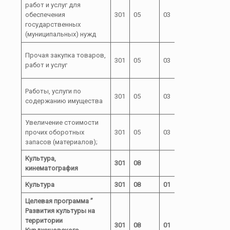
работ и услуг для
72 0
обеспечения
301
05
03
00
государственных
03000
(муниципальных) нужд
72 0
Прочая закупка товаров,
301
05
03
00
работ и услуг
03000
72 0
Работы, услуги по
301
05
03
00
содержанию имущества
03000
Увеличение стоимости
72 0
прочих оборотных
301
05
03
00
запасов (материалов);
03000
Культура,
301
08
кинематография
Культура
301
08
01
Целевая программа ”
Развития культуры на
территории
301
08
01
04