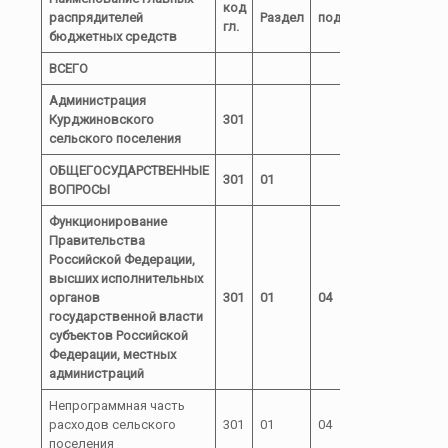
код
распрядителей
Раздел
подраздел
КЦСР
гл.
бюджетных средств
ВСЕГО
Администрация
Курджиновского
301
сельского поселения
ОБЩЕГОСУДАРСТВЕННЫЕ
301
01
ВОПРОСЫ
Функционирование
Правительства
Российской Федерации,
высших исполнительных
органов
301
01
04
государственной власти
субъектов Российской
Федерации, местных
администраций
Непрограммная часть
расходов сельского
301
01
04
72
поселения