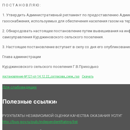
П О С Т А Н О В Л Я Ю :
1. Утвердить Административный регламент по предоставлению Админ
газоснабжения, используемых для обеспечения населения газом на т
2. Обнародовать настоящее постановление путем вывешивания на ин
самоуправления Курджиновского сельского поселения.
3. Настоящее постановление вступает в силу со дня его опубликован
Глава администрации
Курджиновского сельского поселения Г.В.Приходько
постановление-№121-от-14.12.22_согласова_схем_газ
Скачать
Для слабовидящих
Полезные ссылки:
РУЗУЛЬТАТЫ НЕЗАВИСИМОЙ ОЦЕНКИ КАЧЕСТВА ОКАЗАНИЯ УСЛУГ
http://bus.gov.ru/pub/independentRating/list