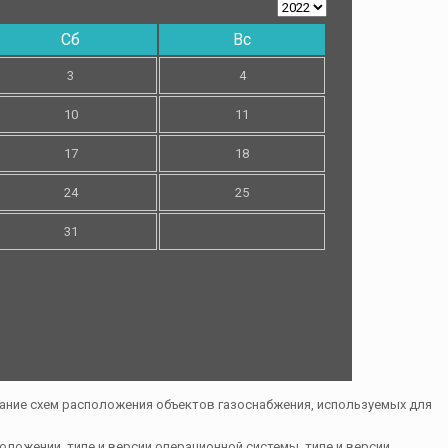
Сб
Вс
3
4
10
11
17
18
24
25
31
ложении, типе и версии операционной системы, типе и версии