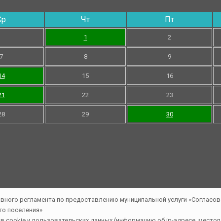
Ср
Чт
Пт
1
2
7
8
9
14
15
16
21
22
23
28
29
30
cookie и пользовательских данных (информацию об ip-адресе, местопо