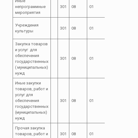
Иные
72 1
непрограммные
301
08
01
00
мероприятия
72 1
Учреждения
301
08
01
00
культуры
99100
Закупка товаров
и услуг для
72 1
обеспечения
301
08
01
00
200
государственных
99100
( муниципальных)
нужд
Иные закупки
товаров, работ и
услуг для
72 1
обеспечения
301
08
01
00
240
государственных
99100
(муниципальных)
нужд
Прочая закупка
72 1
товаров, работ и
301
08
01
00
244