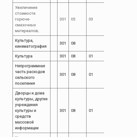
Увеличение
стоимости
72 0
горюче-
301
05
03
00
244
смазочных
05000
материалов;
Культура,
301
08
кинематография
Культура
301
08
01
Непрограммная
часть расходов
301
08
01
72
сельского
поселения
Дворцы и дома
культуры, другие
учреждения
культуры и
301
08
01
72 1
средств
массовой
информации