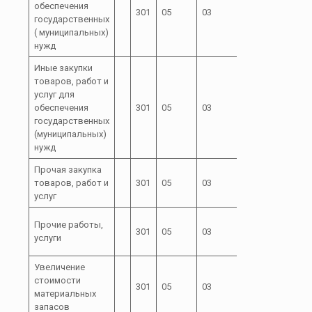
обеспечения
301
05
03
00
200
государственных
05000
( муниципальных)
нужд
Иные закупки
товаров, работ и
услуг для
72 0
обеспечения
301
05
03
00
240
государственных
05000
(муниципальных)
нужд
Прочая закупка
72 0
товаров, работ и
301
05
03
00
244
услуг
05000
72 0
Прочие работы,
301
05
03
00
244
услуги
05000
Увеличение
72 0
стоимости
301
05
03
00
244
материальных
05000
запасов