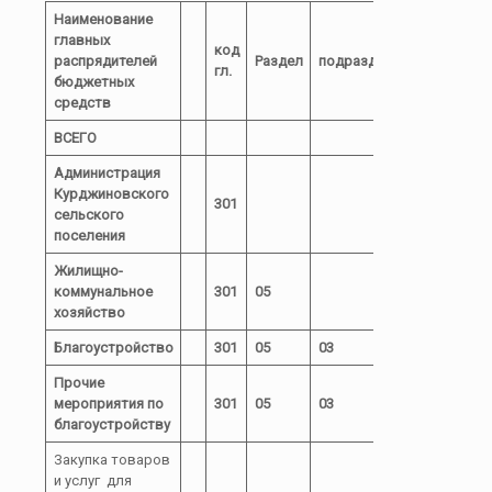
Наименование
главных
код
распрядителей
Раздел
подраздел
КЦСР
КВР
гл.
бюджетных
средств
ВСЕГО
Администрация
Курджиновского
301
сельского
поселения
Жилищно-
ком
м
унальное
301
05
хозяйство
Благоустройство
301
05
03
Прочие
72 0
мероприятия по
301
05
03
00
благоустройству
05000
Закупка товаров
и услуг для
72 0