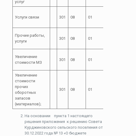
услуг
99100
72 1
Услуги связи
301
08
01
00
244
99100
72 1
Прочие работы,
301
08
01
00
244
услуги
99100
72 1
Увеличение
301
08
01
00
244
стоимости МЗ
99100
Увеличение
стоимости
72 1
прочих
301
08
01
00
244
оборотных
99100
запасов
(материалов);
На основании пункта 1 настоящего
решения приложения к решению Совета
Курджиновского сельского поселения от
30.12.2022 года № 13 «О бюджете