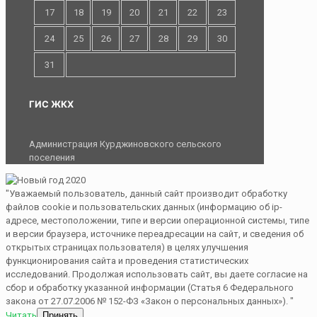
17
18
19
20
21
22
23
24
25
26
27
28
29
30
31
ГИС ЖКХ
Администрация Курджиновского сельского
поселения
"Уважаемый пользователь, данный сайт производит обработку
файлов cookie и пользовательских данных (информацию об ip-
адресе, местоположении, типе и версии операционной системы, типе
и версии браузера, источнике переадресации на сайт, и сведения об
открытых страницах пользователя) в целях улучшения
функционирования сайта и проведения статистических
исследований. Продолжая использовать сайт, вы даете согласие на
сбор и обработку указанной информации (Статья 6 Федерального
закона от 27.07.2006 № 152-ФЗ «Закон о персональных данных»). "
Читать
Принять