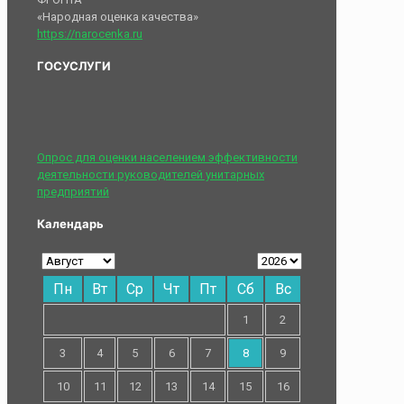
«Народная оценка качества»
https://narocenka.ru
ГОСУСЛУГИ
Опрос для оценки населением эффективности
деятельности руководителей унитарных
предприятий
Календарь
Пн
Вт
Ср
Чт
Пт
Сб
Вс
1
2
3
4
5
6
7
8
9
10
11
12
13
14
15
16