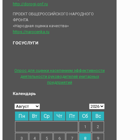
http://dorogi-onf.ru
ПРОЕКТ ОБЩЕРОССИЙСКОГО НАРОДНОГО
ФРОНТА
«Народная оценка качества»
https://narocenka.ru
ГОСУСЛУГИ
Опрос для оценки населением эффективности
деятельности руководителей унитарных
предприятий
Календарь
Пн
Вт
Ср
Чт
Пт
Сб
Вс
1
2
3
4
5
6
7
8
9