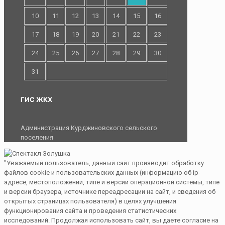
10
11
12
13
14
15
16
17
18
19
20
21
22
23
24
25
26
27
28
29
30
31
ГИС ЖКХ
Администрация Курджиновского сельского
поселения
"Уважаемый пользователь, данный сайт производит обработку
файлов cookie и пользовательских данных (информацию об ip-
адресе, местоположении, типе и версии операционной системы, типе
и версии браузера, источнике переадресации на сайт, и сведения об
открытых страницах пользователя) в целях улучшения
функционирования сайта и проведения статистических
исследований. Продолжая использовать сайт, вы даете согласие на