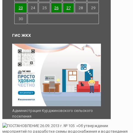
23
24
25
26
27
28
29
30
ГИС ЖКХ
Администрация Курджиновского сельского
поселения