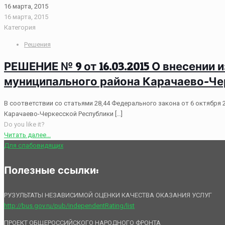
16 марта, 2015
16 марта, 2015
Категория
Решения
РЕШЕНИЕ № 9 от 16.03.2015 О внесении
муниципального района Карачаево-Че
В соответствии со статьями 28,44 Федерального закона от 6 октябр
Карачаево-Черкесской Республики
[…]
Do you like it?
Читать далее...
Для слабовидящих
Полезные ссылки:
РУЗУЛЬТАТЫ НЕЗАВИСИМОЙ ОЦЕНКИ КАЧЕСТВА ОКАЗАНИЯ УСЛУГ
http://bus.gov.ru/pub/independentRating/list
ПРОЕКТ ОБЩЕРОССИЙСКОГО НАРОДНОГО ФРОНТА