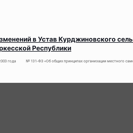
 изменений в Устав Курджиновского сел
ркесской Республики
я 2003 года № 131-ФЗ «Об общих принципах организации местного сам