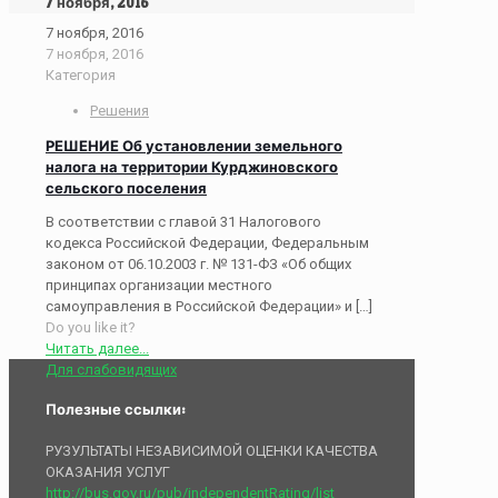
7 ноября, 2016
7 ноября, 2016
7 ноября, 2016
Категория
Решения
РЕШЕНИЕ Об установлении земельного
налога на территории Курджиновского
сельского поселения
В соответствии с главой 31 Налогового
кодекса Российской Федерации, Федеральным
законом от 06.10.2003 г. № 131-ФЗ «Об общих
принципах организации местного
самоуправления в Российской Федерации» и
[…]
Do you like it?
Читать далее...
Для слабовидящих
Полезные ссылки:
РУЗУЛЬТАТЫ НЕЗАВИСИМОЙ ОЦЕНКИ КАЧЕСТВА
ОКАЗАНИЯ УСЛУГ
http://bus.gov.ru/pub/independentRating/list