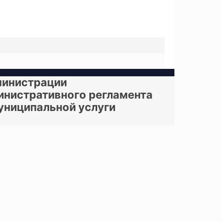
министрации
министративного регламента
униципальной услуги