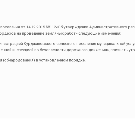
о поселения от 14.12.2015 №112«Об утверждении Административного р
 ордеров на проведение земляных работ» следующие изменения:
инистрацией Курджиновского сельского поселения муниципальной услу
венной инспекцией по безопасности дорожного движения», признать ут
ия (обнародования) в установленном порядке.