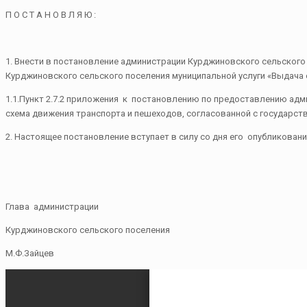
П О С Т А Н О В Л Я Ю :
1. Внести в постановление администрации Курджиновского сельског
Курджиновского сельского поселения муниципальной услуги «Выдача
1.1.Пункт 2.7.2 приложения к постановлению по предоставлению адм
схема движения транспорта и пешеходов, согласованной с государст
2. Настоящее постановление вступает в силу со дня его опубликован
Глава администрации
Курджиновского сельского поселения
М.Ф.Зайцев