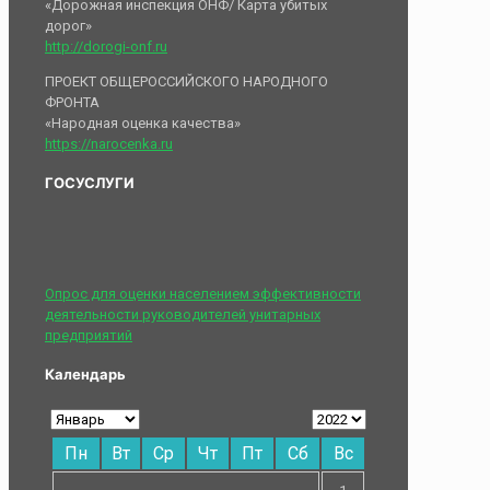
«Дорожная инспекция ОНФ/ Карта убитых
дорог»
http://dorogi-onf.ru
ПРОЕКТ ОБЩЕРОССИЙСКОГО НАРОДНОГО
ФРОНТА
«Народная оценка качества»
https://narocenka.ru
ГОСУСЛУГИ
Опрос для оценки населением эффективности
деятельности руководителей унитарных
предприятий
Календарь
Пн
Вт
Ср
Чт
Пт
Сб
Вс