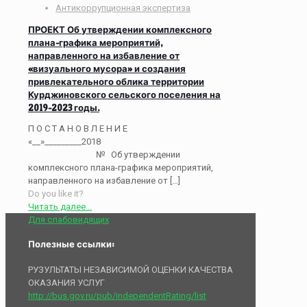
Антикоррупционная экспертиза
ПРОЕКТ Об утверждении комплексного
плана-графика мероприятий,
направленного на избавление от
«визуального мусора» и создания
привлекательного облика территории
Курджиновского сельского поселения на
2019-2023 годы.
П О С Т А Н О В Л Е Н И Е
«__»_________2018
№ Об утверждении
комплексного плана-графика мероприятий,
направленного на избавление от
[…]
Do you like it?
Читать далее...
Для слабовидящих
Полезные ссылки:
РУЗУЛЬТАТЫ НЕЗАВИСИМОЙ ОЦЕНКИ КАЧЕСТВА
ОКАЗАНИЯ УСЛУГ
http://bus.gov.ru/pub/independentRating/list