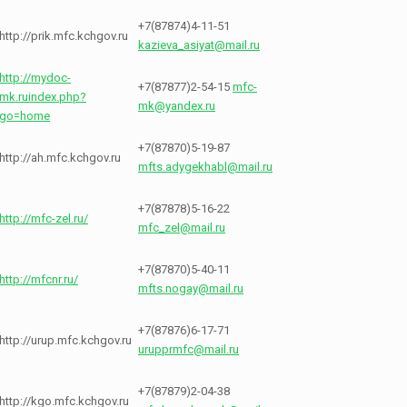
+7(87874)4-11-51
http://prik.mfc.kchgov.ru
kazieva_asiyat@mail.ru
http://mydoc-
+7(87877)2-54-15
mfc-
mk.ruindex.php?
mk@yandex.ru
go=home
+7(87870)5-19-87
http://ah.mfc.kchgov.ru
mfts.adygekhabl@mail.ru
+7(87878)5-16-22
http://mfc-zel.ru/
mfc_zel@mail.ru
+7(87870)5-40-11
http://mfcnr.ru/
mfts.nogay@mail.ru
+7(87876)6-17-71
http://urup.mfc.kchgov.ru
urupprmfc@mail.ru
+7(87879)2-04-38
http://kgo.mfc.kchgov.ru