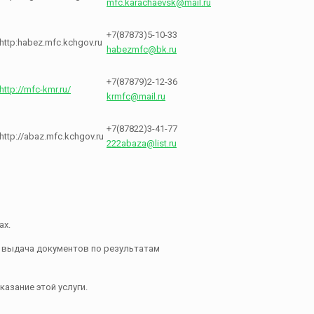
mfc.karachaevsk@mail.ru
+7(87873)5-10-33
http:habez.mfc.kchgov.ru
habezmfc@bk.ru
+7(87879)2-12-36
http://mfc-kmr.ru/
krmfc@mail.ru
+7(87822)3-41-77
http://abaz.mfc.kchgov.ru
222abaza@list.ru
ах.
е выдача документов по результатам
азание этой услуги.