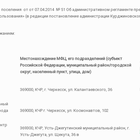
 поселения от от 07.04.2014 № 51 Об административном регламенте пр
ьзования» (в редакции постановление администрации Курджиновского с
жанием:
Местонахождение МФЦ, его подразделений (субъект
Российской Федерации, муниципальный район/городской
округ, населенный пункт, улица, дом)
369000, КЧР, г. Черкесск, ул. Калантаевского, 36
ьный
рода
369000, КЧР г. Черкесск, ул. Космонавтов, 102
ентр
369300, КЧР, Усть-Джегутинский муниципальный район, г.
Усть-Джегута, ул. Щекута, 36 в