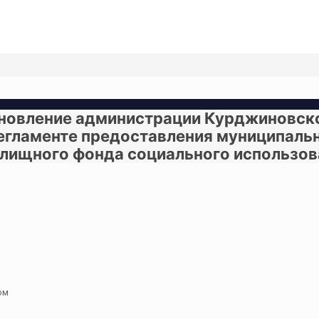
новление администрации Курджиновско
 регламенте предоставления муниципаль
лищного фонда социального использов
ом