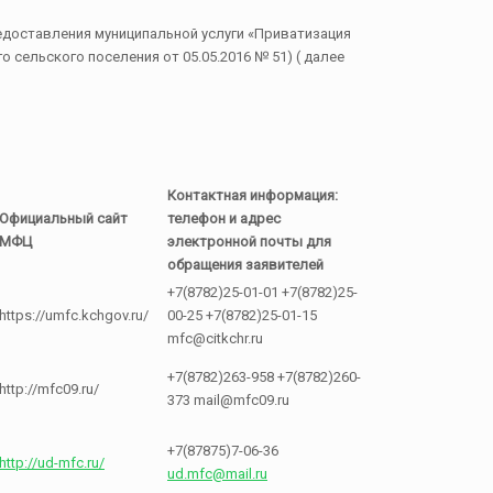
едоставления муниципальной услуги «Приватизация
ельского поселения от 05.05.2016 № 51) ( далее
Контактная информация:
Официальный сайт
телефон и адрес
МФЦ
электронной почты для
обращения заявителей
+7(8782)25-01-01 +7(8782)25-
https://umfc.kchgov.ru/
00-25 +7(8782)25-01-15
mfc@citkchr.ru
+7(8782)263-958 +7(8782)260-
http://mfc09.ru/
373 mail@mfc09.ru
+7(87875)7-06-36
http://ud-mfc.ru/
ud.mfc@mail.ru