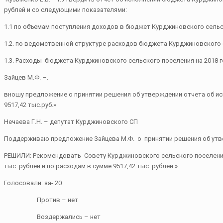
рублей и со следующими показателями:
1.1 по объемам поступления доходов в бюджет Курджиновского сель
1.2. по ведомственной структуре расходов бюджета Курджиновского
1.3. Расходы бюджета Курджиновского сельского поселения на 2018 
Зайцев М.Ф. –.
вношу предложение о принятии решения об утверждении отчета об исп
9517,42 тыс.руб.»
Нечаева Г.Н. – депутат Курджиновского СП
Поддерживаю предложение Зайцева М.Ф. о принятии решения об утве
РЕШИЛИ: Рекомендовать Совету Курджиновского сельского поселения 
тыс рублей и по расходам в сумме 9517,42 тыс. рублей.»
Голосовали: за- 20
Против – нет
Воздержались – нет