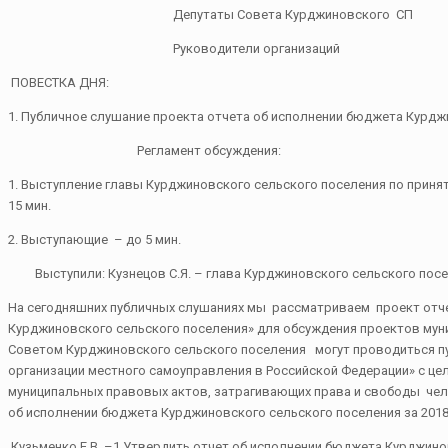
Депутаты Совета Курджиновского СП
Руководители организаций
ПОВЕСТКА ДНЯ:
1. Публичное слушание проекта отчета об исполнении бюджета Курджи
Регламент обсуждения:
1. Выступление главы Курджиновского сельского поселения по приня
15 мин.
2. Выступающие – до 5 мин.
Выступили: Кузнецов С.Я. – глава Курджиновского сельского посе
На сегодняшних публичных слушаниях мы рассматриваем проект отчет
Курджиновского сельского поселения» для обсуждения проектов мун
Советом Курджиновского сельского поселения могут проводиться пуб
организации местного самоуправления в Российской Федерации» с ц
муниципальных правовых актов, затрагивающих права и свободы чело
об исполнении бюджета Курджиновского сельского поселения за 201
Кузьменко Е.В. –1.Утвердить отчет об исполнении бюджета Курджиновс