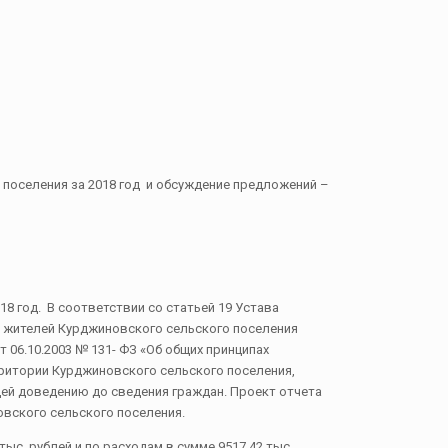
 поселения за 2018 год и обсуждение предложений –
 год. В соответствии со статьей 19 Устава
м жителей Курджиновского сельского поселения
06.10.2003 № 131- ФЗ «Об общих принципах
ритории Курджиновского сельского поселения,
ей доведению до сведения граждан. Проект отчета
вского сельского поселения.
тыс рублей и по расходам в сумме 9517,42 тыс.