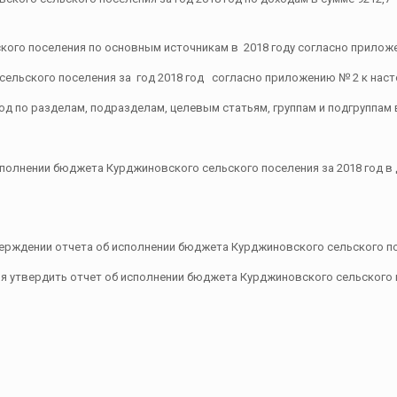
ского поселения по основным источникам в 2018 году согласно прилож
 сельского поселения за год 2018 год согласно приложению № 2 к нас
год по разделам, подразделам, целевым статьям, группам и подгруппа
олнении бюджета Курджиновского сельского поселения за 2018 год в д
рждении отчета об исполнении бюджета Курджиновского сельского пос
утвердить отчет об исполнении бюджета Курджиновского сельского по