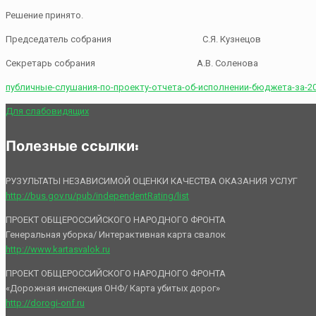
Решение принято.
Председатель собрания С.Я. Кузнецов
Секретарь собрания А.В. Соленова
публичные-слушания-по-проекту-отчета-об-исполнении-бюджета-за-201
Для слабовидящих
Полезные ссылки:
РУЗУЛЬТАТЫ НЕЗАВИСИМОЙ ОЦЕНКИ КАЧЕСТВА ОКАЗАНИЯ УСЛУГ
http://bus.gov.ru/pub/independentRating/list
ПРОЕКТ ОБЩЕРОССИЙСКОГО НАРОДНОГО ФРОНТА
Генеральная уборка/ Интерактивная карта свалок
http://www.kartasvalok.ru
ПРОЕКТ ОБЩЕРОССИЙСКОГО НАРОДНОГО ФРОНТА
«Дорожная инспекция ОНФ/ Карта убитых дорог»
http://dorogi-onf.ru