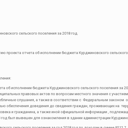
новского сельского поселения за 2018 год.
тию проекта отчета об исполнении бюджета Курджиновского сельского
ления:
а об исполнении бюджета Курджиновского сельского поселения за 2018
иципальных правовых актов по вопросам местного значения с участие
личные слушания, а также в соответствии с Федеральным законом от 
елью обеспечения доведения до сведения граждан, проживающих на тер
века и гражданина, а также иной официальной информации , подлежащ
8 год был вывешен для ознакомления в здании администрации Курджино
кого сельского поселения за год 2018 год по доходам в сумме 9212,7 