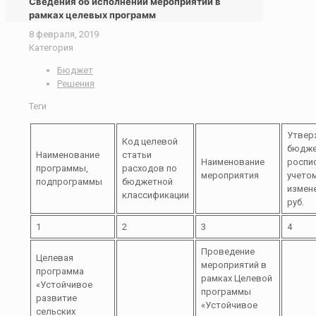
Сведения об исполнении мероприятий в
рамках целевых программ
8 февраля, 2019
Категория
Бюджет
Решения
Теги
Утвер
Код целевой
бюдже
Наименование
статьи
Наименование
роспи
программы,
расходов по
мероприятия
учето
подпрограммы
бюджетной
измене
классификации
руб.
1
2
3
4
Проведение
Целевая
мероприятий в
программа
рамках Целевой
«Устойчивое
программы
развитие
«Устойчивое
сельских