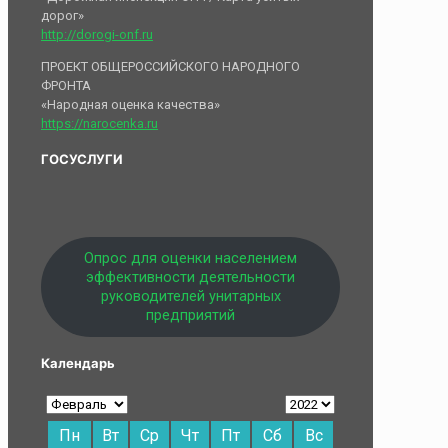
дорог»
http://dorogi-onf.ru
ПРОЕКТ ОБЩЕРОССИЙСКОГО НАРОДНОГО
ФРОНТА
«Народная оценка качества»
https://narocenka.ru
ГОСУСЛУГИ
Опрос для оценки населением
эффективности деятельности
руководителей унитарных
предприятий
Календарь
Пн
Вт
Ср
Чт
Пт
Сб
Вс