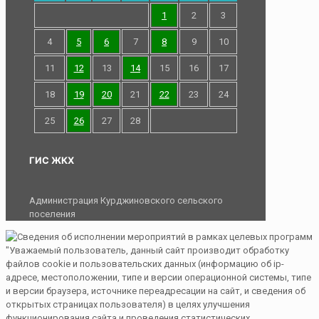
1
2
3
4
5
6
7
8
9
10
11
12
13
14
15
16
17
18
19
20
21
22
23
24
25
26
27
28
ГИС ЖКХ
Администрация Курджиновского сельского
поселения
"Уважаемый пользователь, данный сайт производит обработку
файлов cookie и пользовательских данных (информацию об ip-
адресе, местоположении, типе и версии операционной системы, типе
и версии браузера, источнике переадресации на сайт, и сведения об
открытых страницах пользователя) в целях улучшения
функционирования сайта и проведения статистических