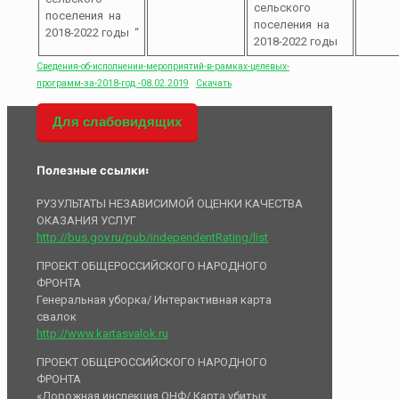
сельского
поселения на
поселения на
2018-2022 годы “
2018-2022 годы
Сведения-об-исполнении-мероприятий-в-рамках-целевых-
программ-за-2018-год.-08.02.2019
Скачать
Для слабовидящих
Полезные ссылки:
РУЗУЛЬТАТЫ НЕЗАВИСИМОЙ ОЦЕНКИ КАЧЕСТВА
ОКАЗАНИЯ УСЛУГ
http://bus.gov.ru/pub/independentRating/list
ПРОЕКТ ОБЩЕРОССИЙСКОГО НАРОДНОГО
ФРОНТА
Генеральная уборка/ Интерактивная карта
свалок
http://www.kartasvalok.ru
ПРОЕКТ ОБЩЕРОССИЙСКОГО НАРОДНОГО
ФРОНТА
«Дорожная инспекция ОНФ/ Карта убитых