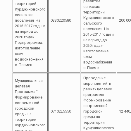
развитие
территорий
сельских
Курджиновского
территорий
сельского
Курджиновского
поселения На
0330220580
200 00
сельского
2015-2017 годы и
поселения На
на период до
2015-2017 годы и
2020 года».
на период до
Подпрограмма:
2020 года»-
изготовление
изготовление
схем
схем
водоснабжения
водоснабжения
с. Псемен
с. Псемен
Проведение
Муниципальная
мероприятий в
целевая
рамках целевой
Программа ”
программы
Формирование
Формирование
современной
современной
городской
07102L5550
городской
12 440
среды на
среды на
территории
территории
Курджиновского
Курджиновского
сельского