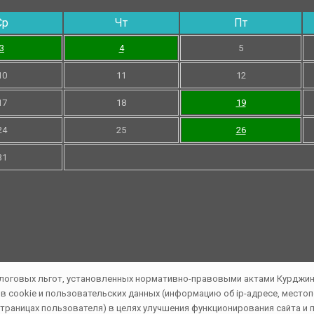
Ср
Чт
Пт
3
4
5
10
11
12
17
18
19
24
25
26
31
cookie и пользовательских данных (информацию об ip-адресе, местопо
 страницах пользователя) в целях улучшения функционирования сайта 