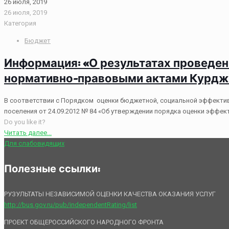
26 июля, 2019
26 июля, 2019
Категория
Бюджет
Информация: «О результатах проведен
нормативно-правовыми актами Курджин
В соответствии с Порядком оценки бюджетной, социальной эффекти
поселения от 24.09.2012 № 84 «Об утверждении порядка оценки эффек
Do you like it?
Читать далее...
Для слабовидящих
Полезные ссылки:
РУЗУЛЬТАТЫ НЕЗАВИСИМОЙ ОЦЕНКИ КАЧЕСТВА ОКАЗАНИЯ УСЛУГ
http://bus.gov.ru/pub/independentRating/list
ПРОЕКТ ОБЩЕРОССИЙСКОГО НАРОДНОГО ФРОНТА