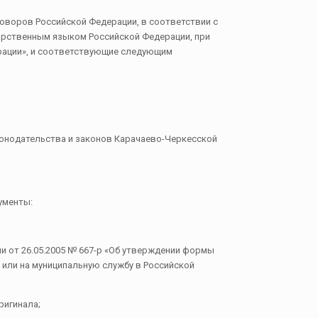
оворов Российской Федерации, в соответствии с
дарственным языком Российской Федерации, при
ерации», и соответствующие следующим
конодательства и законов Карачаево-Черкесской
ументы:
от 26.05.2005 № 667-р «Об утверждении формы
или на муниципальную службу в Российской
ригинала;