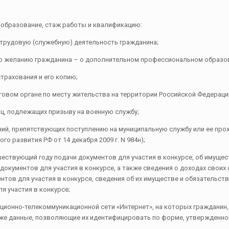
разование, стаж работы и квалификацию:
удовую (служебную) деятельность гражданина;
еланию гражданина – о дополнительном профессиональном образовани
рахования и его копию;
вом органе по месту жительства на территории Российской Федерации
, подлежащих призыву на военную службу;
, препятствующих поступлению на муниципальную службу или ее прох
о развития РФ от 14 декабря 2009 г. N 984н);
шествующий году подачи документов для участия в конкурсе, об имущес
кументов для участия в конкурсе, а также сведения о доходах своих с
тов для участия в конкурсе, сведения об их имуществе и обязательст
я участия в конкурсе;
ционно-телекоммуникационной сети «Интернет», на которых гражданин
же данные, позволяющие их идентифицировать по форме, утвержденн