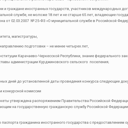
 и граждане иностранных государств, участников международных дог
льной службе, не моложе 18 лет и не старше 65 лет, владеющие госу
на от 02.03.2007 № 25-ФЗ «О муниципальной службе в Российской Фед
итета, магистратуры,
 направлению подготовки – не менее четырех лет,
нституции Карачаево-Черкесской Республики, знание федерального за
главы администрации Курджиновского сельского поселения;
рных дней до установленной даты проведения конкурса следующие док
 конкурсной комиссии
еты утверждена распоряжением Правительства Российской Федерации 
ающим на государственную гражданскую службу Российской Федерации 
паспорта гражданина иностранного государства с предоставлением о