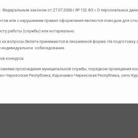
Федеральным законом от 27.07.2006 г.№ 152 ФЗ « О персональных дан
в или с нарушением правил оформления являются поводом для отказа
ту работы (службы) или нотариально.
на вопросы билета принимаются в письменной форме. На подготовку о
е индивидуальное собеседование.
ов конкурса.
виями прохождения муниципальной службы, порядком проведения конк
о-Черкесская Республика, Карачаево-Черкесская Республика, село Кур