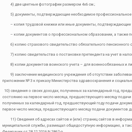
4) две цветные фотографии размером 4х6 см.;
5) документы, подтверждающие необходимое профессиональное об
– копия трудовой книжки или иные документы, подтверждающие тр
– копии документов о профессиональном образовании, а также по ж
6) копию страхового свидетельство обязательного пенсионного ст
7) копию свидетельства о постановке претендента на учет в налого
8) копии документов воинского учета – для военнообязанных и лиц
9) заключение медицинского учреждения об отсутствии заболеваний
приложении № 3 к приказу Министерства здравоохранения и социальног
10) сведения о своих доходах, полученных за календарный год, пред
состоянию на первое число месяца, предшествующего месяцу подачи до
полученных за календарный год, предшествующий году подачи докумен
первое число месяца, предшествующего месяцу подачи документов дл
11) Сведения об адресах сайтов и (или) страниц сайтов в информа
муниципальной службы, размещал общедоступную информацию, а так
Федерации от 28.12.2016 N 2867-р