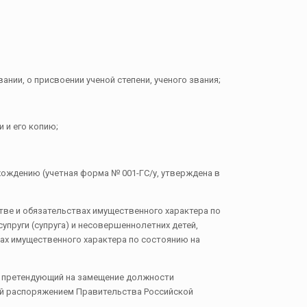
и, о присвоении ученой степени, ученого звания;
 и его копию;
ождению (учетная форма № 001-ГС/у, утверждена в
тве и обязательствах имущественного характера по
упруги (супруга) и несовершеннолетних детей,
вах имущественного характера по состоянию на
, претендующий на замещение должности
ой распоряжением Правительства Российской