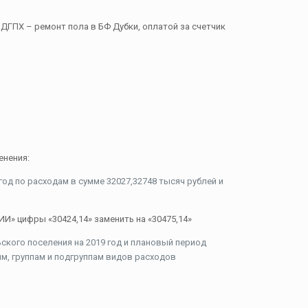
ДГПХ – ремонт пола в БФ Дубки, оплатой за счетчик
енения:
д по расходам в сумме 32027,32748 тысяч рублей и
цифры «30424,14» заменить на «30475,14»
кого поселения на 2019 год и плановый период
ям, группам и подгруппам видов расходов