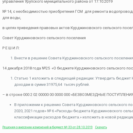
управления Урупского муниципального района от 17.10.2019
№ 14, с необходимостью приобретения ГСМ для ремонта водопровода,
для воды,
в целях приведения правовых актов Курджиновского сельского посе
Совет Курджиновского сельского поселения
Р Е Ш И Л:
Внести в решение Совета Курджиновского сельского поселения
14 декабря 2018 года №25 «О бюджете Курджиновского сельского посе
Статью 1 изложить в следующей редакции: Утвердить бюджет К
доходам в сумме 31975,64 тысяч рублей.
– в строке 000 2 02 00000 00 0000 000 «БЕЗВОЗМЕЗДНЫЕ ПОСТУПЛЕ
В приложении к решению Совета Курджиновского сельского пос
2020, 2021 годов» № 6 «Расходы бюджета Курджиновского сельс
классификации расходов бюджета.» изложить в новой редакци
Решения-о-внесении-изменений-в-бюджет-№-33-от-28.10.2019
Скачать