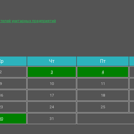
телей унитарных предприятий
Ср
Чт
Пт
2
3
4
9
10
11
16
17
18
23
24
25
30
31