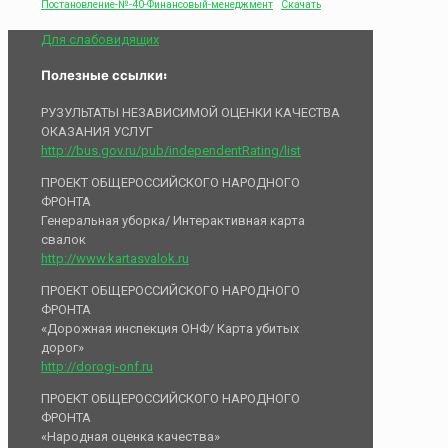
Постановление-№-40-Финансовый-менеджмент
Скачать
Для слабовидящих
Полезные ссылки:
РУЗУЛЬТАТЫ НЕЗАВИСИМОЙ ОЦЕНКИ КАЧЕСТВА
ОКАЗАНИЯ УСЛУГ
http://bus.gov.ru/pub/independentRating/list
ПРОЕКТ ОБЩЕРОССИЙСКОГО НАРОДНОГО
ФРОНТА
Генеральная уборка/ Интерактивная карта
свалок
http://www.kartasvalok.ru
ПРОЕКТ ОБЩЕРОССИЙСКОГО НАРОДНОГО
ФРОНТА
«Дорожная инспекция ОНФ/ Карта убитых
дорог»
http://dorogi-onf.ru
ПРОЕКТ ОБЩЕРОССИЙСКОГО НАРОДНОГО
ФРОНТА
«Народная оценка качества»