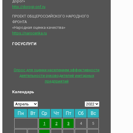
дорог»
http://dorogi-onf.ru
ПРОЕКТ ОБЩЕРОССИЙСКОГО НАРОДНОГО
ФРОНТА
«Народная оценка качества»
https://narocenka.ru
ГОСУСЛУГИ
Опрос для оценки населением эффективности
деятельности руководителей унитарных
предприятий
Календарь
Пн
Вт
Ср
Чт
Пт
Сб
Вс
1
2
3
4
5