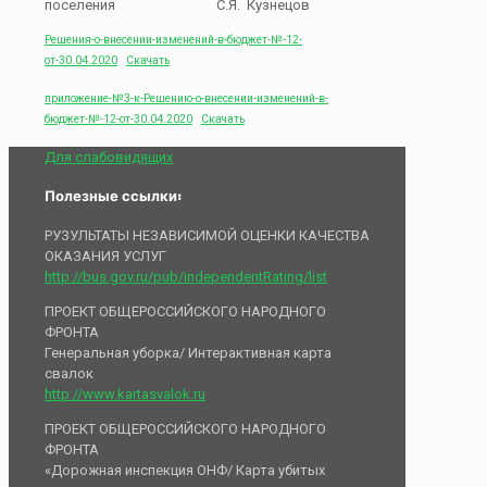
поселения С.Я. Кузнецов
Решения-о-внесении-изменений-в-бюджет-№-12-
от-30.04.2020
Скачать
приложение-№3-к-Решению-о-внесении-изменений-в-
бюджет-№-12-от-30.04.2020
Скачать
Для слабовидящих
Полезные ссылки:
РУЗУЛЬТАТЫ НЕЗАВИСИМОЙ ОЦЕНКИ КАЧЕСТВА
ОКАЗАНИЯ УСЛУГ
http://bus.gov.ru/pub/independentRating/list
ПРОЕКТ ОБЩЕРОССИЙСКОГО НАРОДНОГО
ФРОНТА
Генеральная уборка/ Интерактивная карта
свалок
http://www.kartasvalok.ru
ПРОЕКТ ОБЩЕРОССИЙСКОГО НАРОДНОГО
ФРОНТА
«Дорожная инспекция ОНФ/ Карта убитых