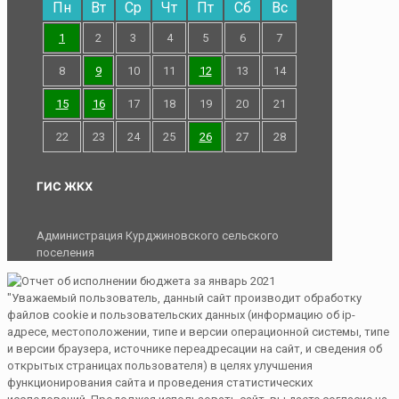
Пн
Вт
Ср
Чт
Пт
Сб
Вс
1
2
3
4
5
6
7
8
9
10
11
12
13
14
15
16
17
18
19
20
21
22
23
24
25
26
27
28
ГИС ЖКХ
Администрация Курджиновского сельского
поселения
"Уважаемый пользователь, данный сайт производит обработку
файлов cookie и пользовательских данных (информацию об ip-
адресе, местоположении, типе и версии операционной системы, типе
и версии браузера, источнике переадресации на сайт, и сведения об
открытых страницах пользователя) в целях улучшения
функционирования сайта и проведения статистических