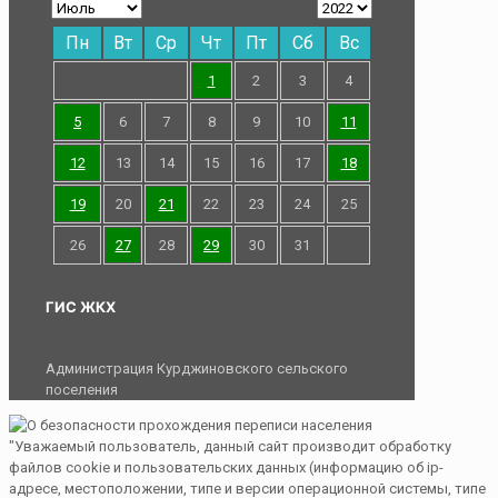
Пн
Вт
Ср
Чт
Пт
Сб
Вс
1
2
3
4
5
6
7
8
9
10
11
12
13
14
15
16
17
18
19
20
21
22
23
24
25
26
27
28
29
30
31
ГИС ЖКХ
Администрация Курджиновского сельского
поселения
"Уважаемый пользователь, данный сайт производит обработку
файлов cookie и пользовательских данных (информацию об ip-
адресе, местоположении, типе и версии операционной системы, типе