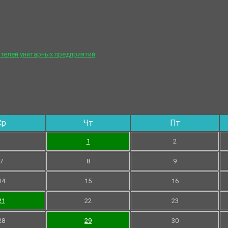
телей унитарных предприятий
Ср
Чт
Пт
1
2
7
8
9
14
15
16
21
22
23
28
29
30