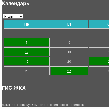
Календарь
Пн
Вт
5
6
12
13
19
20
26
27
ГИС ЖКХ
Администрация Курджиновского сельского поселения